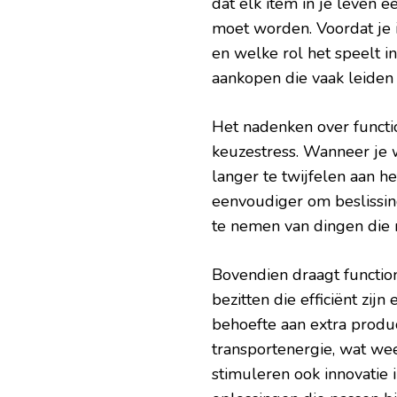
dat elk item in je leven 
moet worden. Voordat je ie
en welke rol het speelt i
aankopen die vaak leiden 
Het nadenken over functio
keuzestress. Wanneer je we
langer te twijfelen aan h
eenvoudiger om beslissi
te nemen van dingen die ni
Bovendien draagt function
bezitten die efficiënt zi
behoefte aan extra produc
transportenergie, wat wee
stimuleren ook innovatie 