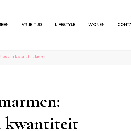
MEEN
VRIJE TIJD
LIFESTYLE
WONEN
CONT
t boven kwantiteit kiezen
omarmen:
 kwantiteit