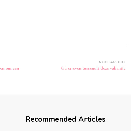
NEXT ARTICLE
aden om een
Ga er even tussenuit deze vakantie!
Recommended Articles