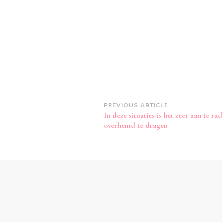
Post
PREVIOUS ARTICLE
In deze situaties is het zeer aan te r
Navigation
overhemd te dragen