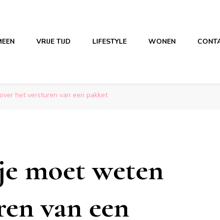
MEEN
VRIJE TIJD
LIFESTYLE
WONEN
CONT
 over het versturen van een pakket
t je moet weten
ren van een