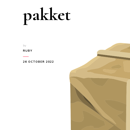
pakket
by
RUBY
26 OCTOBER 2022