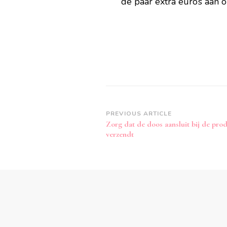
de paar extra euro’s aan 
Post
PREVIOUS ARTICLE
Zorg dat de doos aansluit bij de prod
Navigation
verzendt