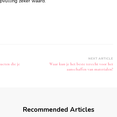
opvulling zeker waard.
NEXT ARTICLE
ucten die je
Waar kun je het beste terecht voor het
aanschaffen van materialen?
Recommended Articles